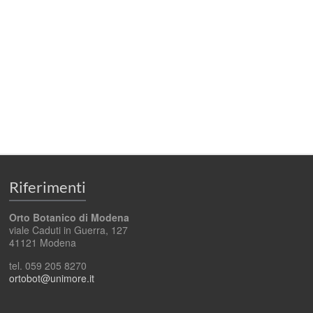
Riferimenti
Orto Botanico di Modena
viale Caduti in Guerra, 127
41121 Modena
tel. 059 205 8270
ortobot@unimore.it