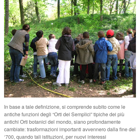
In base a tale definizione, si comprende subito come le
antiche funzioni degli “Orti dei Semplici” tipiche dei più
antichi Orti botanici del mondo, siano profondamente
cambiate: trasformazioni importanti avvennero dalla fine del
‘700, quando tali istituzioni, per nuovi interessi