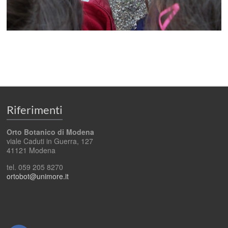
Riferimenti
Orto Botanico di Modena
viale Caduti in Guerra, 127
41121 Modena
tel. 059 205 8270
ortobot@unimore.it