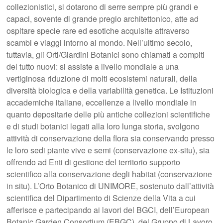
collezionistici, si dotarono di serre sempre più grandi e
capaci, sovente di grande pregio architettonico, atte ad
ospitare specie rare ed esotiche acquisite attraverso
scambi e viaggi intorno al mondo. Nell’ultimo secolo,
tuttavia, gli Orti/Giardini Botanici sono chiamati a compiti
del tutto nuovi: si assiste a livello mondiale a una
vertiginosa riduzione di molti ecosistemi naturali, della
diversità biologica e della variabilità genetica. Le Istituzioni
accademiche italiane, eccellenze a livello mondiale in
quanto depositarie delle più antiche collezioni scientifiche
e di studi botanici legati alla loro lunga storia, svolgono
attività di conservazione della flora sia conservando presso
le loro sedi piante vive e semi (conservazione ex-situ), sia
offrendo ad Enti di gestione del territorio supporto
scientifico alla conservazione degli habitat (conservazione
in situ). L’Orto Botanico di UNIMORE, sostenuto dall’attività
scientifica del Dipartimento di Scienze della Vita a cui
afferisce e partecipando ai lavori del BGCI, dell’European
Botanic Garden Consortium (EBGC), del Gruppo di Lavoro