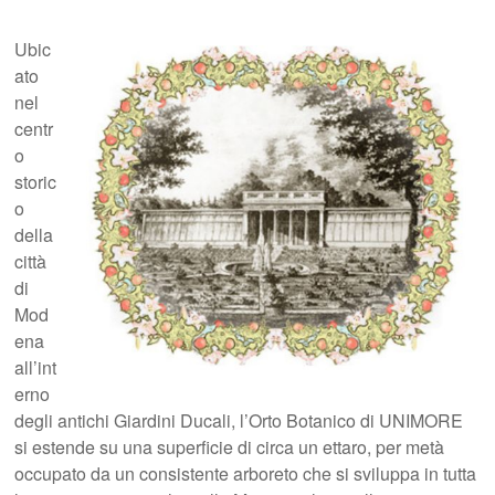
Ubic
ato
nel
centr
o
storic
o
della
città
di
Mod
ena
all’int
erno
degli antichi Giardini Ducali, l’Orto Botanico di UNIMORE
si estende su una superficie di circa un ettaro, per metà
occupato da un consistente arboreto che si sviluppa in tutta